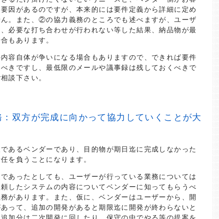
な要因があるのですが、本来的には要件定義から詳細に定め
せん。また、②の協力義務のところでも述べますが、ユーザ
ら、必要な打ち合わせが行われない等した結果、納品物が最
場合もあります。
の内容自体が争いになる場合もありますので、できれば要件
くべきですし、最低限のメールや議事録は残しておくべきで
ご相談下さい。
務：双方が完成に向かって協力していくことが大
人であるベンダーであり、目的物が期日迄に完成しなかった
責任を負うことになります。
家であったとしても、ユーザーが行っている業務については
依頼したシステムの内容についてベンダーに知ってもらうべ
義務があります。また、仮に、ベンダーはユーザーから、開
があって、追加の開発があると期限迄に開発が終わらないと
、追加分は二次開発に回したり、保守の中でやる等の提案を