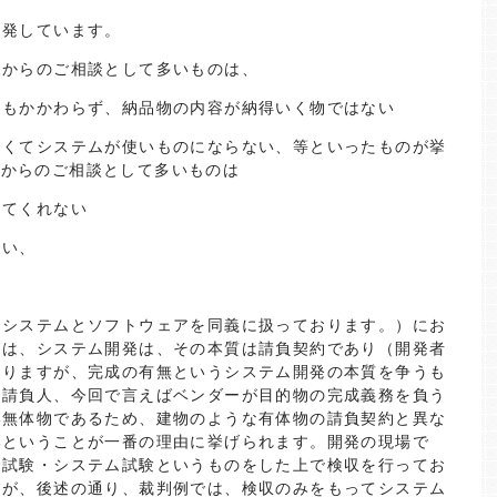
多発しています。
様からのご相談として多いものは、
にもかかわらず、納品物の内容が納得いく物ではない
多くてシステムが使いものにならない、等といったものが挙
様からのご相談として多いものは
ってくれない
ない、
はシステムとソフトウェアを同義に扱っております。）にお
由は、システム開発は、その本質は請負契約であり（開発者
ありますが、完成の有無というシステム開発の本質を争うも
、請負人、今回で言えばベンダーが目的物の完成義務を負う
い無体物であるため、建物のような有体物の請負契約と異な
いということが一番の理由に挙げられます。開発の現場で
合試験・システム試験というものをした上で検収を行ってお
すが、後述の通り、裁判例では、検収のみをもってシステム