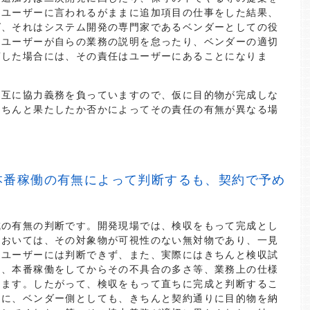
、ユーザーに言われるがままに追加項目の仕事をした結果、
ば、それはシステム開発の専門家であるベンダーとしての役
、ユーザーが自らの業務の説明を怠ったり、ベンダーの適切
滞した場合には、その責任はユーザーにあることになりま
相互に協力義務を負っていますので、仮に目的物が完成しな
きちんと果たしたか否かによってその責任の有無が異なる場
本番稼働の有無によって判断するも、契約で予め
成の有無の判断です。開発現場では、検収をもって完成とし
においては、その対象物が可視性のない無対物であり、一見
るユーザーには判断できず、また、実際にはきちんと検収試
ら、本番稼働をしてからその不具合の多さ等、業務上の仕様
ります。したがって、検収をもって直ちに完成と判断するこ
逆に、ベンダー側としても、きちんと契約通りに目的物を納