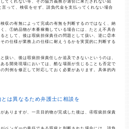
力してくれない等、その協力義務が適切に果たされない結
と言って、検収をせず、請負代金を支払ってくれない場合
に検収の有無によって完成の有無を判断するのではなく、納
多く、①納品物が本番稼働している場合には、たとえ不具合
いるとして、後は瑕疵担保責任の問題として扱い、逆に②本
らその仕様が業務上の仕様に耐えうるかを実質的に判断する
成と扱い、後は瑕疵担保責任しか追及できないというのは、
もある開発現場においては、酷な場面が生じることも否定で
その判例を修正して対応しておく必要があります。具体的内
約とは異なるため弁護士に相談を
いがありますが、一旦目的物が完成した後は、④瑕疵担保責
れがベンダーの責任である瑕疵と判断された場合には、請負