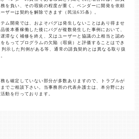
義務を負い、その瑕疵の程度が重く、ベンダーに開発を依頼
ーザーは契約を解除できます（民法635条）。
ステム開発では、およそバグは発生しないことはあり得ませ
納品後本番稼働した後にバグが複数発生した事例において、
、遅滞なく補修を終え、又はユーザーと協議の上相当と認め
在をもってプログラムの欠陥（瑕疵）と評価することはでき
）と判示した判例がある等、通常の請負契約とは異なる取り扱
す。
実務も確定していない部分が多数ありますので、トラブルが
士までご相談下さい。当事務所の代表弁護士は、本分野にお
演活動を行っております。