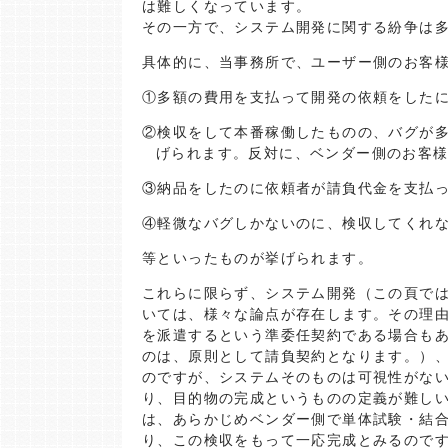
は難しくなっています。
その一方で、システム開発に関する紛争は
具体的に、当事務所で、ユーザー側のお客
①多額の費用を支払って開発の依頼をした
②検収をして本番稼働したものの、バグが
げられます。反対に、ベンダー側のお客
③納品をしたのに依頼者が請負代金を支払
④軽微なバグしかないのに、検収してくれ
等といったものが挙げられます。
これらに限らず、システム開発（この頁で
いては、様々な論点が存在します。その理
を派遣するという準委任契約である場合も
のは、原則として請負契約となります。）
のですが、システムそのものは可視性がな
り、目的物の完成というものの定義が難し
は、あらかじめベンダー側で単体試験・結
り、この検収をもって一応完成とみるので