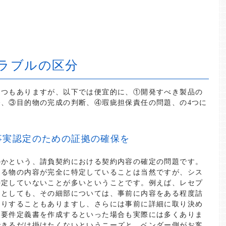
。
ラブルの区分
くつもありますが、以下では便宜的に、①開発すべき製品の
、③目的物の完成の判断、④瑕疵担保責任の問題、の4つに
事実認定のための証拠の確保を
のかという、請負契約における契約内容の確定の問題です。
売る物の内容が完全に特定していることは当然ですが、シス
特定していないことが多いということです。例えば、レセプ
たとしても、その細部については、事前に内容をある程度詰
たりすることもありますし、さらには事前に詳細に取り決め
に要件定義書を作成するといった場合も実際には多くありま
できるだけ掛けたくないというニーズと、ベンダー側がお客