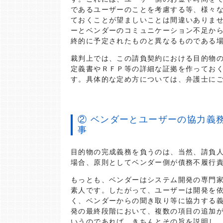
であるユーザーのことを考慮する等、様々
ておくことが望ましいことは間違いありま
ーとベンダーのコミュニケーション不足か
終的に予定されたものと異なるものである
裁判上では、この請負契約における目的物
定義書やＲＦＰ等の詳細な証拠を作ってお
す。具体的な定め方については、弁護士に
② ベンダーとユーザーの協力義
事
目的物の完成義務を負うのは、当然、請負
場合、原則としてベンダー側が債務不履行
もっとも、ベンダーはシステム開発の専門
素人です。したがって、ユーザーは開発を
く、ベンダーからの聞き取り等に協力する
発の最終段階において、複数の項目の追加
いうのであれば、きちんとその旨を説明し