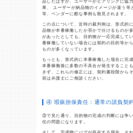
品したはずが、ユーザーがヒアリングに協
果、 ユーザーが納品物のイメージが違う等
等、ベンダーに酷な事例も散見されます。
この点について、近時の裁判例は、形式的
品物が本番稼働したか否かで分けるものが
があったとしても、目的物が一応完成して
番稼働していない場合には契約の目的等か
ものが多くなっています。
もっとも、形式的に本番稼働した場合に完
本番稼働後に多数の不具合が発生すること
きず、これらの修正には、契約書段階から
容は弁護士にご相談ください。
④ 瑕疵担保責任：通常の請負契
③で見た通り、目的物の完成の判断には争
任の問題になります。
そして、完成物にバグが存在する場合、そ